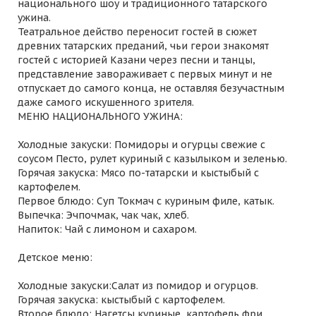
национального шоу и традиционного татарского
ужина.
Театральное действо переносит гостей в сюжет
древних татарских преданий, чьи герои знакомят
гостей с историей Казани через песни и танцы,
представление завораживает с первых минут и не
отпускает до самого конца, не оставляя безучастным
даже самого искушенного зрителя.
МЕНЮ НАЦИОНАЛЬНОГО УЖИНА:
Холодные закуски: Помидоры и огурцы свежие с
соусом Песто, рулет куриный с казылыком и зеленью.
Горячая закуска: Мясо по-татарски и кыстыбый с
картофелем.
Первое блюдо: Суп Токмач с куриным филе, катык.
Выпечка: Эчпочмак, чак чак, хлеб.
Напиток: Чай с лимоном и сахаром.
Детское меню:
Холодные закуски:Салат из помидор и огурцов.
Горячая закуска: кыстыбый с картофелем.
Второе блюдо: Нагетсы куриные, картофель фри.