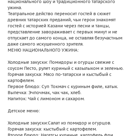
национального шоу и традиционного татарского
ужина.
Театральное действо переносит гостей в сюжет
древних татарских преданий, чьи герои знакомят
гостей с историей Казани через песни и танцы,
представление завораживает с первых минут и не
отпускает до самого конца, не оставляя безучастным
даже самого искушенного зрителя.
МЕНЮ НАЦИОНАЛЬНОГО УЖИНА:
Холодные закуски: Помидоры и огурцы свежие с
соусом Песто, рулет куриный с казылыком и зеленью.
Горячая закуска: Мясо по-татарски и кыстыбый с
картофелем.
Первое блюдо: Суп Токмач с куриным филе, катык.
Выпечка: Эчпочмак, чак чак, хлеб.
Напиток: Чай с лимоном и сахаром.
Детское меню:
Холодные закуски:Салат из помидор и огурцов.
Горячая закуска: кыстыбый с картофелем.
Второе блюдо: Нагетсы куриные, картофель фри.