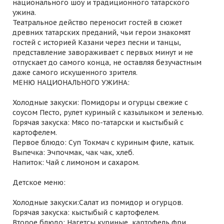
национального шоу и традиционного татарского
ужина.
Театральное действо переносит гостей в сюжет
древних татарских преданий, чьи герои знакомят
гостей с историей Казани через песни и танцы,
представление завораживает с первых минут и не
отпускает до самого конца, не оставляя безучастным
даже самого искушенного зрителя.
МЕНЮ НАЦИОНАЛЬНОГО УЖИНА:
Холодные закуски: Помидоры и огурцы свежие с
соусом Песто, рулет куриный с казылыком и зеленью.
Горячая закуска: Мясо по-татарски и кыстыбый с
картофелем.
Первое блюдо: Суп Токмач с куриным филе, катык.
Выпечка: Эчпочмак, чак чак, хлеб.
Напиток: Чай с лимоном и сахаром.
Детское меню:
Холодные закуски:Салат из помидор и огурцов.
Горячая закуска: кыстыбый с картофелем.
Второе блюдо: Нагетсы куриные, картофель фри.