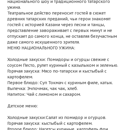
национального шоу и традиционного татарского
ужина.
Театральное действо переносит гостей в сюжет
древних татарских преданий, чьи герои знакомят
гостей с историей Казани через песни и танцы,
представление завораживает с первых минут и не
отпускает до самого конца, не оставляя безучастным
даже самого искушенного зрителя.
МЕНЮ НАЦИОНАЛЬНОГО УЖИНА:
Холодные закуски: Помидоры и огурцы свежие с
соусом Песто, рулет куриный с казылыком и зеленью.
Горячая закуска: Мясо по-татарски и кыстыбый с
картофелем.
Первое блюдо: Суп Токмач с куриным филе, катык.
Выпечка: Эчпочмак, чак чак, хлеб.
Напиток: Чай с лимоном и сахаром.
Детское меню:
Холодные закуски:Салат из помидор и огурцов.
Горячая закуска: кыстыбый с картофелем.
Второе блюдо: Нагетсы куриные, картофель фри.