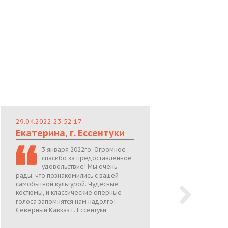
29.04.2022 23:52:17
29.
Екатерина, г. Ессентуки
Лю
3 января 2022го. Огромное
спасибо за предоставленное
удовольствие! Мы очень
рады, что познакомились с вашей
теп
самобытной культурой. Чудесные
поже
костюмы, и классические оперные
05.0
голоса запомнятся нам надолго!
Северный Кавказ г. Ессентуки.