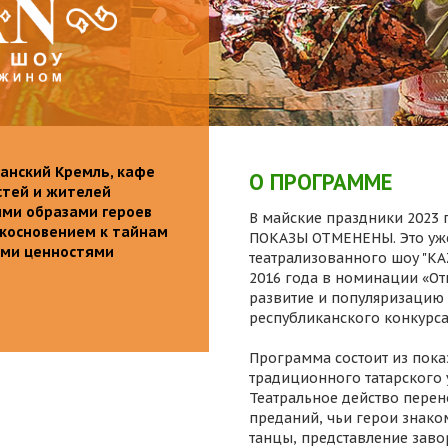
анский Кремль, кафе
О ПРОГРАММЕ
стей и жителей
ими образами героев
В майские праздники 2023 г
икосновением к тайнам
ПОКАЗЫ ОТМЕНЕНЫ. Это уже
ыми ценностями
театрализованного шоу "K
2016 года в номинации «От
развитие и популяризацию 
республиканского конкурса
Программа состоит из пока
традиционного татарского 
Театральное действо перен
преданий, чьи герои знаком
танцы, представление заво