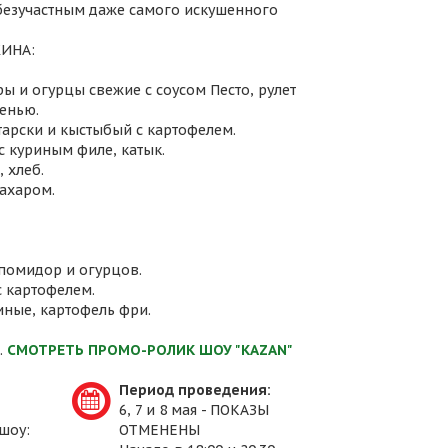
 безучастным даже самого искушенного
ИНА:
ы и огурцы свежие с соусом Песто, рулет
енью.
атарски и кыстыбый с картофелем.
с куриным филе, катык.
 хлеб.
сахаром.
 помидор и огурцов.
с картофелем.
иные, картофель фри.
.
СМОТРЕТЬ ПРОМО-РОЛИК ШОУ "KAZAN"
Период проведения:
6, 7 и 8 мая - ПОКАЗЫ
шоу:
ОТМЕНЕНЫ