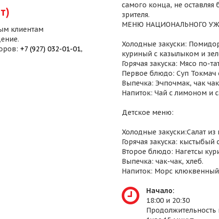
самого конца, не оставляя
т)
зрителя.
МЕНЮ НАЦИОНАЛЬНОГО УЖ
ым клиентам
ение.
Холодные закуски: Помидор
воров:
+7 (927) 032-01-01
,
куриный с казылыком и зел
Горячая закуска: Мясо по-т
Первое блюдо: Суп Токмач 
Выпечка: Эчпочмак, чак чак,
Напиток: Чай с лимоном и 
Детское меню:
Холодные закуски:Салат из
Горячая закуска: кыстыбый 
Второе блюдо: Нагетсы кур
Выпечка: чак-чак, хлеб.
Напиток: Морс клюквенный
Начало:
18:00 и 20:30
Продолжительность 