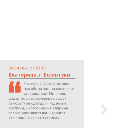
29.04.2022 23:52:17
29.
Екатерина, г. Ессентуки
Лю
3 января 2022го. Огромное
спасибо за предоставленное
удовольствие! Мы очень
рады, что познакомились с вашей
теп
самобытной культурой. Чудесные
поже
костюмы, и классические оперные
05.0
голоса запомнятся нам надолго!
Северный Кавказ г. Ессентуки.