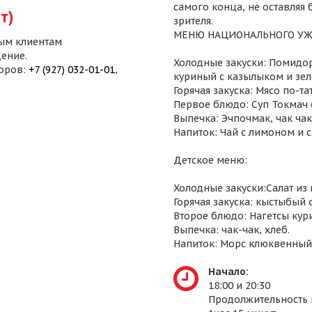
самого конца, не оставляя
т)
зрителя.
МЕНЮ НАЦИОНАЛЬНОГО УЖ
ым клиентам
ение.
Холодные закуски: Помидор
воров:
+7 (927) 032-01-01
,
куриный с казылыком и зел
Горячая закуска: Мясо по-т
Первое блюдо: Суп Токмач 
Выпечка: Эчпочмак, чак чак,
Напиток: Чай с лимоном и 
Детское меню:
Холодные закуски:Салат из
Горячая закуска: кыстыбый 
Второе блюдо: Нагетсы кур
Выпечка: чак-чак, хлеб.
Напиток: Морс клюквенный
Начало:
18:00 и 20:30
Продолжительность 