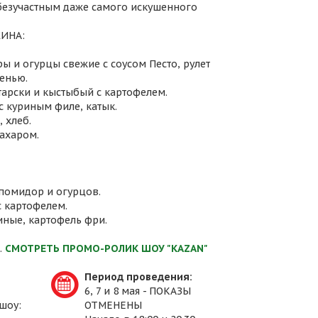
 безучастным даже самого искушенного
ИНА:
ы и огурцы свежие с соусом Песто, рулет
енью.
атарски и кыстыбый с картофелем.
с куриным филе, катык.
 хлеб.
сахаром.
 помидор и огурцов.
с картофелем.
иные, картофель фри.
.
СМОТРЕТЬ ПРОМО-РОЛИК ШОУ "KAZAN"
Период проведения:
6, 7 и 8 мая - ПОКАЗЫ
шоу:
ОТМЕНЕНЫ