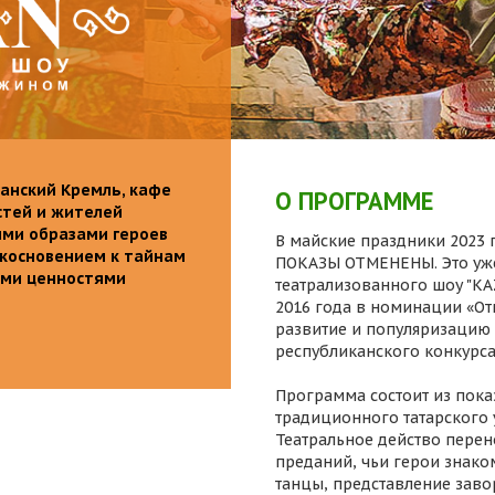
анский Кремль, кафе
О ПРОГРАММЕ
стей и жителей
ими образами героев
В майские праздники 2023 г
икосновением к тайнам
ПОКАЗЫ ОТМЕНЕНЫ. Это уже
ыми ценностями
театрализованного шоу "K
2016 года в номинации «От
развитие и популяризацию 
республиканского конкурса
Программа состоит из пока
традиционного татарского 
Театральное действо перен
преданий, чьи герои знаком
танцы, представление заво