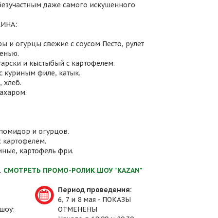
 безучастным даже самого искушенного
ИНА:
ы и огурцы свежие с соусом Песто, рулет
енью.
атарски и кыстыбый с картофелем.
с куриным филе, катык.
 хлеб.
сахаром.
 помидор и огурцов.
с картофелем.
иные, картофель фри.
.
СМОТРЕТЬ ПРОМО-РОЛИК ШОУ "KAZAN"
Период проведения:
6, 7 и 8 мая - ПОКАЗЫ
шоу:
ОТМЕНЕНЫ