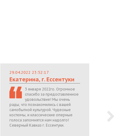
29.04.2022 23:52:17
29.
Екатерина, г. Ессентуки
Лю
3 января 2022го. Огромное
спасибо за предоставленное
удовольствие! Мы очень
рады, что познакомились с вашей
теп
самобытной культурой. Чудесные
поже
костюмы, и классические оперные
05.0
голоса запомнятся нам надолго!
Северный Кавказ г. Ессентуки.