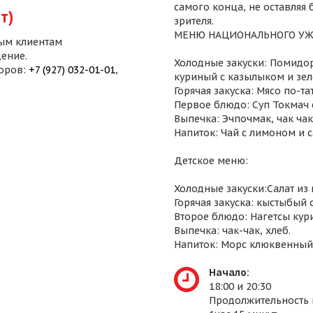
самого конца, не оставляя
т)
зрителя.
МЕНЮ НАЦИОНАЛЬНОГО УЖ
ым клиентам
ение.
Холодные закуски: Помидор
воров:
+7 (927) 032-01-01
,
куриный с казылыком и зел
Горячая закуска: Мясо по-т
Первое блюдо: Суп Токмач 
Выпечка: Эчпочмак, чак чак,
Напиток: Чай с лимоном и 
Детское меню:
Холодные закуски:Салат из
Горячая закуска: кыстыбый 
Второе блюдо: Нагетсы кур
Выпечка: чак-чак, хлеб.
Напиток: Морс клюквенный
Начало:
18:00 и 20:30
Продолжительность 