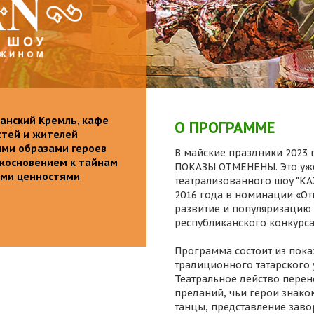
анский Кремль, кафе
О ПРОГРАММЕ
стей и жителей
ими образами героев
В майские праздники 2023 г
икосновением к тайнам
ПОКАЗЫ ОТМЕНЕНЫ. Это уже
ыми ценностями
театрализованного шоу "K
2016 года в номинации «От
развитие и популяризацию 
республиканского конкурса
Программа состоит из пока
традиционного татарского 
Театральное действо перен
преданий, чьи герои знаком
танцы, представление заво