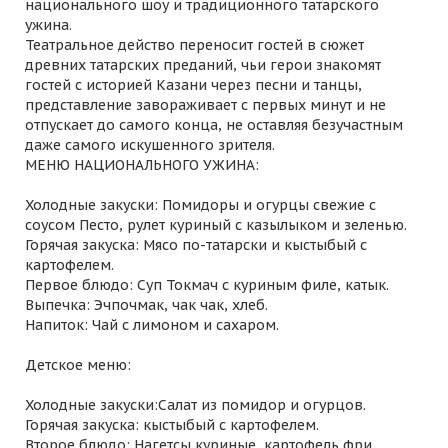
национального шоу и традиционного татарского
ужина.
Театральное действо переносит гостей в сюжет
древних татарских преданий, чьи герои знакомят
гостей с историей Казани через песни и танцы,
представление завораживает с первых минут и не
отпускает до самого конца, не оставляя безучастным
даже самого искушенного зрителя.
МЕНЮ НАЦИОНАЛЬНОГО УЖИНА:
Холодные закуски: Помидоры и огурцы свежие с
соусом Песто, рулет куриный с казылыком и зеленью.
Горячая закуска: Мясо по-татарски и кыстыбый с
картофелем.
Первое блюдо: Суп Токмач с куриным филе, катык.
Выпечка: Эчпочмак, чак чак, хлеб.
Напиток: Чай с лимоном и сахаром.
Детское меню:
Холодные закуски:Салат из помидор и огурцов.
Горячая закуска: кыстыбый с картофелем.
Второе блюдо: Нагетсы куриные, картофель фри.