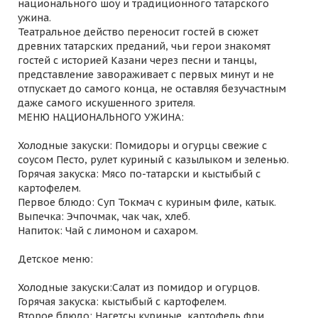
национального шоу и традиционного татарского
ужина.
Театральное действо переносит гостей в сюжет
древних татарских преданий, чьи герои знакомят
гостей с историей Казани через песни и танцы,
представление завораживает с первых минут и не
отпускает до самого конца, не оставляя безучастным
даже самого искушенного зрителя.
МЕНЮ НАЦИОНАЛЬНОГО УЖИНА:
Холодные закуски: Помидоры и огурцы свежие с
соусом Песто, рулет куриный с казылыком и зеленью.
Горячая закуска: Мясо по-татарски и кыстыбый с
картофелем.
Первое блюдо: Суп Токмач с куриным филе, катык.
Выпечка: Эчпочмак, чак чак, хлеб.
Напиток: Чай с лимоном и сахаром.
Детское меню:
Холодные закуски:Салат из помидор и огурцов.
Горячая закуска: кыстыбый с картофелем.
Второе блюдо: Нагетсы куриные, картофель фри.