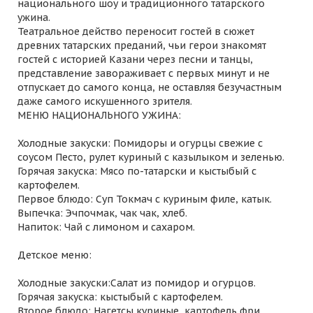
национального шоу и традиционного татарского
ужина.
Театральное действо переносит гостей в сюжет
древних татарских преданий, чьи герои знакомят
гостей с историей Казани через песни и танцы,
представление завораживает с первых минут и не
отпускает до самого конца, не оставляя безучастным
даже самого искушенного зрителя.
МЕНЮ НАЦИОНАЛЬНОГО УЖИНА:
Холодные закуски: Помидоры и огурцы свежие с
соусом Песто, рулет куриный с казылыком и зеленью.
Горячая закуска: Мясо по-татарски и кыстыбый с
картофелем.
Первое блюдо: Суп Токмач с куриным филе, катык.
Выпечка: Эчпочмак, чак чак, хлеб.
Напиток: Чай с лимоном и сахаром.
Детское меню:
Холодные закуски:Салат из помидор и огурцов.
Горячая закуска: кыстыбый с картофелем.
Второе блюдо: Нагетсы куриные, картофель фри.