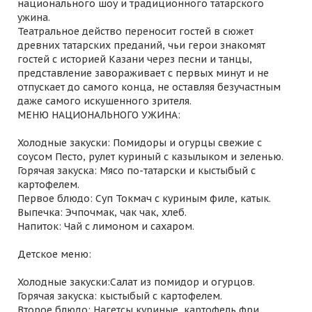
национального шоу и традиционного татарского
ужина.
Театральное действо переносит гостей в сюжет
древних татарских преданий, чьи герои знакомят
гостей с историей Казани через песни и танцы,
представление завораживает с первых минут и не
отпускает до самого конца, не оставляя безучастным
даже самого искушенного зрителя.
МЕНЮ НАЦИОНАЛЬНОГО УЖИНА:
Холодные закуски: Помидоры и огурцы свежие с
соусом Песто, рулет куриный с казылыком и зеленью.
Горячая закуска: Мясо по-татарски и кыстыбый с
картофелем.
Первое блюдо: Суп Токмач с куриным филе, катык.
Выпечка: Эчпочмак, чак чак, хлеб.
Напиток: Чай с лимоном и сахаром.
Детское меню:
Холодные закуски:Салат из помидор и огурцов.
Горячая закуска: кыстыбый с картофелем.
Второе блюдо: Нагетсы куриные, картофель фри.