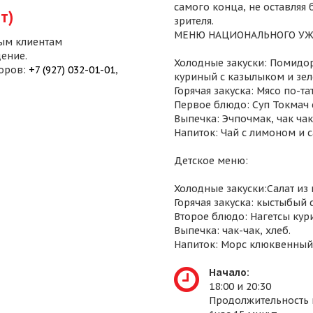
самого конца, не оставляя
т)
зрителя.
МЕНЮ НАЦИОНАЛЬНОГО УЖ
ым клиентам
ение.
Холодные закуски: Помидор
воров:
+7 (927) 032-01-01
,
куриный с казылыком и зел
Горячая закуска: Мясо по-т
Первое блюдо: Суп Токмач 
Выпечка: Эчпочмак, чак чак,
Напиток: Чай с лимоном и 
Детское меню:
Холодные закуски:Салат из
Горячая закуска: кыстыбый 
Второе блюдо: Нагетсы кур
Выпечка: чак-чак, хлеб.
Напиток: Морс клюквенный
Начало:
18:00 и 20:30
Продолжительность 