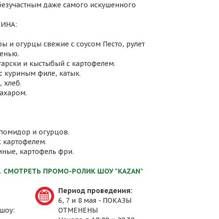
 безучастным даже самого искушенного
ИНА:
ы и огурцы свежие с соусом Песто, рулет
енью.
атарски и кыстыбый с картофелем.
с куриным филе, катык.
 хлеб.
сахаром.
 помидор и огурцов.
с картофелем.
иные, картофель фри.
.
СМОТРЕТЬ ПРОМО-РОЛИК ШОУ "KAZAN"
Период проведения:
6, 7 и 8 мая - ПОКАЗЫ
шоу:
ОТМЕНЕНЫ