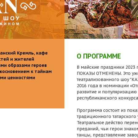
анский Кремль, кафе
О ПРОГРАММЕ
стей и жителей
ими образами героев
В майские праздники 2023 г
икосновением к тайнам
ПОКАЗЫ ОТМЕНЕНЫ. Это уже
ыми ценностями
театрализованного шоу "K
2016 года в номинации «От
развитие и популяризацию 
республиканского конкурса
Программа состоит из пока
традиционного татарского 
Театральное действо перен
преданий, чьи герои знаком
танцы, представление заво