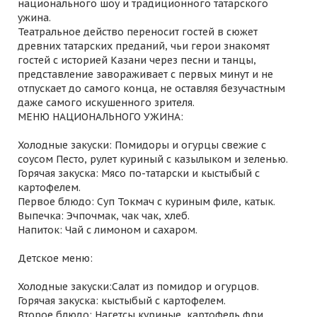
национального шоу и традиционного татарского
ужина.
Театральное действо переносит гостей в сюжет
древних татарских преданий, чьи герои знакомят
гостей с историей Казани через песни и танцы,
представление завораживает с первых минут и не
отпускает до самого конца, не оставляя безучастным
даже самого искушенного зрителя.
МЕНЮ НАЦИОНАЛЬНОГО УЖИНА:
Холодные закуски: Помидоры и огурцы свежие с
соусом Песто, рулет куриный с казылыком и зеленью.
Горячая закуска: Мясо по-татарски и кыстыбый с
картофелем.
Первое блюдо: Суп Токмач с куриным филе, катык.
Выпечка: Эчпочмак, чак чак, хлеб.
Напиток: Чай с лимоном и сахаром.
Детское меню:
Холодные закуски:Салат из помидор и огурцов.
Горячая закуска: кыстыбый с картофелем.
Второе блюдо: Нагетсы куриные, картофель фри.