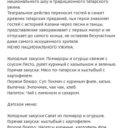
национального шоу и традиционного татарского
ужина.
Театральное действо переносит гостей в сюжет
древних татарских преданий, чьи герои знакомят
гостей с историей Казани через песни и танцы,
представление завораживает с первых минут и не
отпускает до самого конца, не оставляя безучастным
даже самого искушенного зрителя.
МЕНЮ НАЦИОНАЛЬНОГО УЖИНА:
Холодные закуски: Помидоры и огурцы свежие с
соусом Песто, рулет куриный с казылыком и зеленью.
Горячая закуска: Мясо по-татарски и кыстыбый с
картофелем.
Первое блюдо: Суп Токмач с куриным филе, катык.
Выпечка: Эчпочмак, чак чак, хлеб.
Напиток: Чай с лимоном и сахаром.
Детское меню:
Холодные закуски:Салат из помидор и огурцов.
Горячая закуска: кыстыбый с картофелем.
Второе блюдо: Нагетсы куриные, картофель фри.