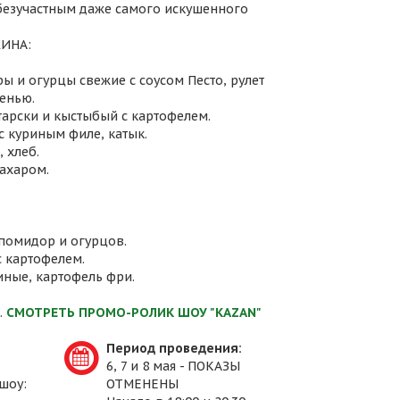
 безучастным даже самого искушенного
ИНА:
ы и огурцы свежие с соусом Песто, рулет
енью.
атарски и кыстыбый с картофелем.
с куриным филе, катык.
 хлеб.
сахаром.
 помидор и огурцов.
с картофелем.
иные, картофель фри.
.
СМОТРЕТЬ ПРОМО-РОЛИК ШОУ "KAZAN"
Период проведения:
6, 7 и 8 мая - ПОКАЗЫ
шоу:
ОТМЕНЕНЫ