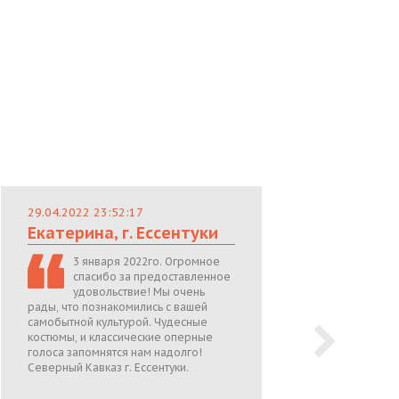
29.04.2022 23:52:17
29.
Екатерина, г. Ессентуки
Лю
3 января 2022го. Огромное
спасибо за предоставленное
удовольствие! Мы очень
рады, что познакомились с вашей
теп
самобытной культурой. Чудесные
поже
костюмы, и классические оперные
05.0
голоса запомнятся нам надолго!
Северный Кавказ г. Ессентуки.