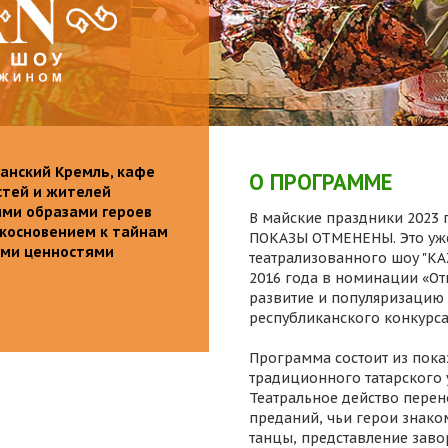
анский Кремль, кафе
О ПРОГРАММЕ
стей и жителей
ими образами героев
В майские праздники 2023 г
икосновением к тайнам
ПОКАЗЫ ОТМЕНЕНЫ. Это уже
ыми ценностями
театрализованного шоу "K
2016 года в номинации «От
развитие и популяризацию 
республиканского конкурса
Программа состоит из пока
традиционного татарского 
Театральное действо перен
преданий, чьи герои знаком
танцы, представление заво