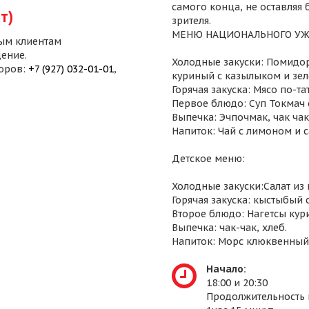
самого конца, не оставляя
т)
зрителя.
МЕНЮ НАЦИОНАЛЬНОГО УЖ
ым клиентам
ение.
Холодные закуски: Помидор
воров:
+7 (927) 032-01-01
,
куриный с казылыком и зел
Горячая закуска: Мясо по-т
Первое блюдо: Суп Токмач 
Выпечка: Эчпочмак, чак чак,
Напиток: Чай с лимоном и 
Детское меню:
Холодные закуски:Салат из
Горячая закуска: кыстыбый 
Второе блюдо: Нагетсы кур
Выпечка: чак-чак, хлеб.
Напиток: Морс клюквенный
Начало:
18:00 и 20:30
Продолжительность 