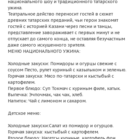
национального шоу и традиционного татарского
ужина.
Театральное действо переносит гостей в сюжет
древних татарских преданий, чьи герои знакомят
гостей с историей Казани через песни и танцы,
представление завораживает с первых минут и не
отпускает до самого конца, не оставляя безучастным
даже самого искушенного зрителя.
МЕНЮ НАЦИОНАЛЬНОГО УЖИНА:
Холодные закуски: Помидоры и огурцы свежие с
соусом Песто, рулет куриный с казылыком и зеленью.
Горячая закуска: Мясо по-татарски и кыстыбый с
картофелем.
Первое блюдо: Суп Токмач с куриным филе, катык.
Выпечка: Эчпочмак, чак чак, хлеб.
Напиток: Чай с лимоном и сахаром.
Детское меню:
Холодные закуски:Салат из помидор и огурцов.
Горячая закуска: кыстыбый с картофелем.
Второе блюдо: Нагетсы куриные, картофель фри.