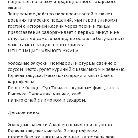
национального шоу и традиционного татарского
ужина.
Театральное действо переносит гостей в сюжет
древних татарских преданий, чьи герои знакомят
гостей с историей Казани через песни и танцы,
представление завораживает с первых минут и не
отпускает до самого конца, не оставляя безучастным
даже самого искушенного зрителя.
МЕНЮ НАЦИОНАЛЬНОГО УЖИНА:
Холодные закуски: Помидоры и огурцы свежие с
соусом Песто, рулет куриный с казылыком и зеленью.
Горячая закуска: Мясо по-татарски и кыстыбый с
картофелем.
Первое блюдо: Суп Токмач с куриным филе, катык.
Выпечка: Эчпочмак, чак чак, хлеб.
Напиток: Чай с лимоном и сахаром.
Детское меню:
Холодные закуски:Салат из помидор и огурцов.
Горячая закуска: кыстыбый с картофелем.
Второе блюдо: Нагетсы куриные, картофель фри.