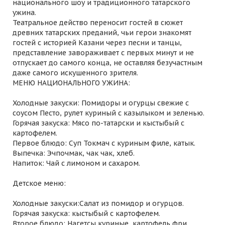
национального шоу и традиционного татарского
ужина.
Театральное действо переносит гостей в сюжет
древних татарских преданий, чьи герои знакомят
гостей с историей Казани через песни и танцы,
представление завораживает с первых минут и не
отпускает до самого конца, не оставляя безучастным
даже самого искушенного зрителя.
МЕНЮ НАЦИОНАЛЬНОГО УЖИНА:
Холодные закуски: Помидоры и огурцы свежие с
соусом Песто, рулет куриный с казылыком и зеленью.
Горячая закуска: Мясо по-татарски и кыстыбый с
картофелем.
Первое блюдо: Суп Токмач с куриным филе, катык.
Выпечка: Эчпочмак, чак чак, хлеб.
Напиток: Чай с лимоном и сахаром.
Детское меню:
Холодные закуски:Салат из помидор и огурцов.
Горячая закуска: кыстыбый с картофелем.
Второе блюдо: Нагетсы куриные, картофель фри.