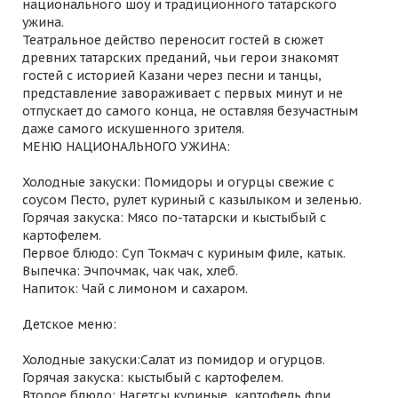
национального шоу и традиционного татарского
ужина.
Театральное действо переносит гостей в сюжет
древних татарских преданий, чьи герои знакомят
гостей с историей Казани через песни и танцы,
представление завораживает с первых минут и не
отпускает до самого конца, не оставляя безучастным
даже самого искушенного зрителя.
МЕНЮ НАЦИОНАЛЬНОГО УЖИНА:
Холодные закуски: Помидоры и огурцы свежие с
соусом Песто, рулет куриный с казылыком и зеленью.
Горячая закуска: Мясо по-татарски и кыстыбый с
картофелем.
Первое блюдо: Суп Токмач с куриным филе, катык.
Выпечка: Эчпочмак, чак чак, хлеб.
Напиток: Чай с лимоном и сахаром.
Детское меню:
Холодные закуски:Салат из помидор и огурцов.
Горячая закуска: кыстыбый с картофелем.
Второе блюдо: Нагетсы куриные, картофель фри.