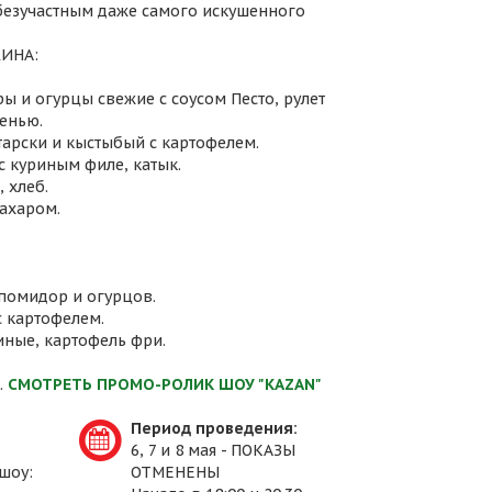
 безучастным даже самого искушенного
ИНА:
ы и огурцы свежие с соусом Песто, рулет
енью.
атарски и кыстыбый с картофелем.
с куриным филе, катык.
 хлеб.
сахаром.
 помидор и огурцов.
с картофелем.
иные, картофель фри.
.
СМОТРЕТЬ ПРОМО-РОЛИК ШОУ "KAZAN"
Период проведения:
6, 7 и 8 мая - ПОКАЗЫ
шоу:
ОТМЕНЕНЫ