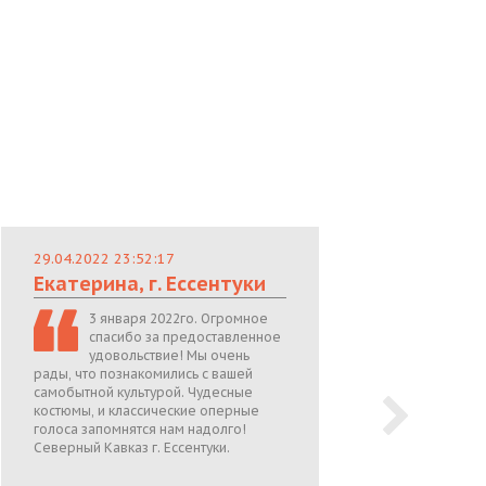
29.04.2022 23:52:17
29.
Екатерина, г. Ессентуки
Лю
3 января 2022го. Огромное
спасибо за предоставленное
удовольствие! Мы очень
рады, что познакомились с вашей
теп
самобытной культурой. Чудесные
поже
костюмы, и классические оперные
05.0
голоса запомнятся нам надолго!
Северный Кавказ г. Ессентуки.