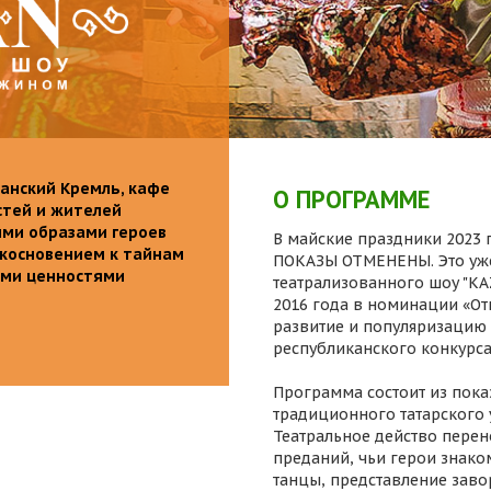
анский Кремль, кафе
О ПРОГРАММЕ
стей и жителей
ими образами героев
В майские праздники 2023 г
икосновением к тайнам
ПОКАЗЫ ОТМЕНЕНЫ. Это уже
ыми ценностями
театрализованного шоу "K
2016 года в номинации «От
развитие и популяризацию 
республиканского конкурса
Программа состоит из пока
традиционного татарского 
Театральное действо перен
преданий, чьи герои знаком
танцы, представление заво