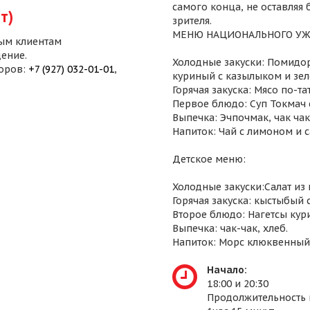
самого конца, не оставляя
т)
зрителя.
МЕНЮ НАЦИОНАЛЬНОГО УЖ
ым клиентам
ение.
Холодные закуски: Помидор
воров:
+7 (927) 032-01-01
,
куриный с казылыком и зел
Горячая закуска: Мясо по-т
Первое блюдо: Суп Токмач 
Выпечка: Эчпочмак, чак чак,
Напиток: Чай с лимоном и 
Детское меню:
Холодные закуски:Салат из
Горячая закуска: кыстыбый 
Второе блюдо: Нагетсы кур
Выпечка: чак-чак, хлеб.
Напиток: Морс клюквенный
Начало:
18:00 и 20:30
Продолжительность 