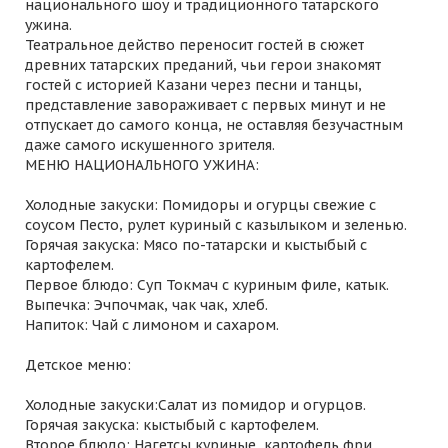
национального шоу и традиционного татарского
ужина.
Театральное действо переносит гостей в сюжет
древних татарских преданий, чьи герои знакомят
гостей с историей Казани через песни и танцы,
представление завораживает с первых минут и не
отпускает до самого конца, не оставляя безучастным
даже самого искушенного зрителя.
МЕНЮ НАЦИОНАЛЬНОГО УЖИНА:
Холодные закуски: Помидоры и огурцы свежие с
соусом Песто, рулет куриный с казылыком и зеленью.
Горячая закуска: Мясо по-татарски и кыстыбый с
картофелем.
Первое блюдо: Суп Токмач с куриным филе, катык.
Выпечка: Эчпочмак, чак чак, хлеб.
Напиток: Чай с лимоном и сахаром.
Детское меню:
Холодные закуски:Салат из помидор и огурцов.
Горячая закуска: кыстыбый с картофелем.
Второе блюдо: Нагетсы куриные, картофель фри.