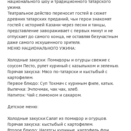
национального шоу и традиционного татарского
ужина.
Театральное действо переносит гостей в сюжет
древних татарских преданий, чьи герои знакомят
гостей с историей Казани через песни и танцы,
представление завораживает с первых минут и не
отпускает до самого конца, не оставляя безучастным
даже самого искушенного зрителя.
МЕНЮ НАЦИОНАЛЬНОГО УЖИНА:
Холодные закуски: Помидоры и огурцы свежие с
соусом Песто, рулет куриный с казылыком и зеленью.
Горячая закуска: Мясо по-татарски и кыстыбый с
картофелем.
Первое блюдо: Суп Токмач с куриным филе, катык.
Выпечка: Эчпочмак, чак чак, хлеб.
Напиток: Чай с лимоном и сахаром.
Детское меню:
Холодные закуски:Салат из помидор и огурцов.
Горячая закуска: кыстыбый с картофелем.
Второе блюдо: Нагетсы куриные, картофель фри.