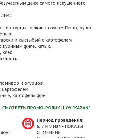
 безучастным даже самого искушенного
ИНА:
ы и огурцы свежие с соусом Песто, рулет
енью.
атарски и кыстыбый с картофелем.
с куриным филе, катык.
 хлеб.
сахаром.
 помидор и огурцов.
с картофелем.
иные, картофель фри.
.
СМОТРЕТЬ ПРОМО-РОЛИК ШОУ "KAZAN"
Период проведения:
6, 7 и 8 мая - ПОКАЗЫ
шоу:
ОТМЕНЕНЫ