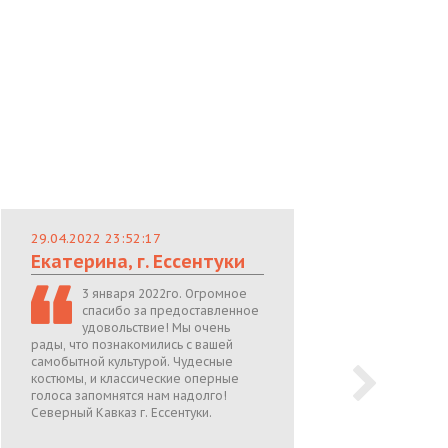
29.04.2022 23:52:17
29.
Екатерина, г. Ессентуки
Лю
3 января 2022го. Огромное
спасибо за предоставленное
удовольствие! Мы очень
рады, что познакомились с вашей
теп
самобытной культурой. Чудесные
поже
костюмы, и классические оперные
05.0
голоса запомнятся нам надолго!
Северный Кавказ г. Ессентуки.