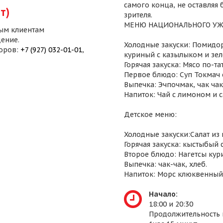
самого конца, не оставляя
т)
зрителя.
МЕНЮ НАЦИОНАЛЬНОГО УЖ
ым клиентам
ение.
Холодные закуски: Помидор
воров:
+7 (927) 032-01-01
,
куриный с казылыком и зел
Горячая закуска: Мясо по-т
Первое блюдо: Суп Токмач 
Выпечка: Эчпочмак, чак чак,
Напиток: Чай с лимоном и 
Детское меню:
Холодные закуски:Салат из
Горячая закуска: кыстыбый 
Второе блюдо: Нагетсы кур
Выпечка: чак-чак, хлеб.
Напиток: Морс клюквенный
Начало:
18:00 и 20:30
Продолжительность 