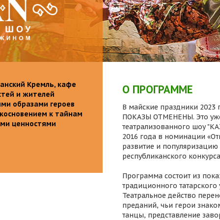
анский Кремль, кафе
О ПРОГРАММЕ
стей и жителей
ими образами героев
В майские праздники 2023 г
икосновением к тайнам
ПОКАЗЫ ОТМЕНЕНЫ. Это уже
ыми ценностями
театрализованного шоу "K
2016 года в номинации «От
развитие и популяризацию 
республиканского конкурса
Программа состоит из пока
традиционного татарского 
Театральное действо перен
преданий, чьи герои знаком
танцы, представление заво