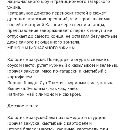
национального шоу и традиционного татарского
ужина.
Театральное действо переносит гостей в сюжет
древних татарских преданий, чьи герои знакомят
гостей с историей Казани через песни и танцы,
представление завораживает с первых минут и не
отпускает до самого конца, не оставляя безучастным
даже самого искушенного зрителя.
МЕНЮ НАЦИОНАЛЬНОГО УЖИНА:
Холодные закуски: Помидоры и огурцы свежие с
соусом Песто, рулет куриный с казылыком и зеленью.
Горячая закуска: Мясо по-татарски и кыстыбый с
картофелем.
Первое блюдо: Суп Токмач с куриным филе, катык.
Выпечка: Эчпочмак, чак чак, хлеб.
Напиток: Чай с лимоном и сахаром.
Детское меню:
Холодные закуски:Салат из помидор и огурцов.
Горячая закуска: кыстыбый с картофелем.
Второе блюдо: Нагетсы куриные, картофель фри.