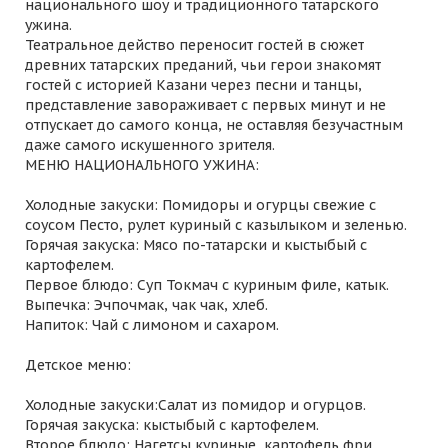
национального шоу и традиционного татарского
ужина.
Театральное действо переносит гостей в сюжет
древних татарских преданий, чьи герои знакомят
гостей с историей Казани через песни и танцы,
представление завораживает с первых минут и не
отпускает до самого конца, не оставляя безучастным
даже самого искушенного зрителя.
МЕНЮ НАЦИОНАЛЬНОГО УЖИНА:
Холодные закуски: Помидоры и огурцы свежие с
соусом Песто, рулет куриный с казылыком и зеленью.
Горячая закуска: Мясо по-татарски и кыстыбый с
картофелем.
Первое блюдо: Суп Токмач с куриным филе, катык.
Выпечка: Эчпочмак, чак чак, хлеб.
Напиток: Чай с лимоном и сахаром.
Детское меню:
Холодные закуски:Салат из помидор и огурцов.
Горячая закуска: кыстыбый с картофелем.
Второе блюдо: Нагетсы куриные, картофель фри.