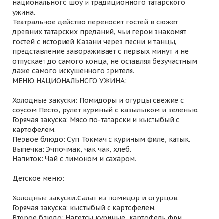
национального шоу и традиционного татарского
ужина.
Театральное действо переносит гостей в сюжет
древних татарских преданий, чьи герои знакомят
гостей с историей Казани через песни и танцы,
представление завораживает с первых минут и не
отпускает до самого конца, не оставляя безучастным
даже самого искушенного зрителя.
МЕНЮ НАЦИОНАЛЬНОГО УЖИНА:
Холодные закуски: Помидоры и огурцы свежие с
соусом Песто, рулет куриный с казылыком и зеленью.
Горячая закуска: Мясо по-татарски и кыстыбый с
картофелем.
Первое блюдо: Суп Токмач с куриным филе, катык.
Выпечка: Эчпочмак, чак чак, хлеб.
Напиток: Чай с лимоном и сахаром.
Детское меню:
Холодные закуски:Салат из помидор и огурцов.
Горячая закуска: кыстыбый с картофелем.
Второе блюдо: Нагетсы куриные, картофель фри.