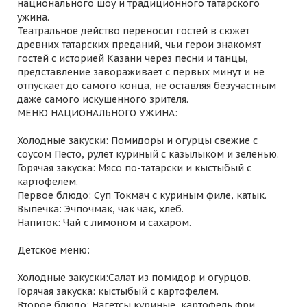
национального шоу и традиционного татарского
ужина.
Театральное действо переносит гостей в сюжет
древних татарских преданий, чьи герои знакомят
гостей с историей Казани через песни и танцы,
представление завораживает с первых минут и не
отпускает до самого конца, не оставляя безучастным
даже самого искушенного зрителя.
МЕНЮ НАЦИОНАЛЬНОГО УЖИНА:
Холодные закуски: Помидоры и огурцы свежие с
соусом Песто, рулет куриный с казылыком и зеленью.
Горячая закуска: Мясо по-татарски и кыстыбый с
картофелем.
Первое блюдо: Суп Токмач с куриным филе, катык.
Выпечка: Эчпочмак, чак чак, хлеб.
Напиток: Чай с лимоном и сахаром.
Детское меню:
Холодные закуски:Салат из помидор и огурцов.
Горячая закуска: кыстыбый с картофелем.
Второе блюдо: Нагетсы куриные, картофель фри.