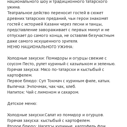
национального шоу и традиционного татарского
ужина.
Театральное действо переносит гостей в сюжет
древних татарских преданий, чьи герои знакомят
гостей с историей Казани через песни и танцы,
представление завораживает с первых минут и не
отпускает до самого конца, не оставляя безучастным
даже самого искушенного зрителя.
МЕНЮ НАЦИОНАЛЬНОГО УЖИНА:
Холодные закуски: Помидоры и огурцы свежие с
соусом Песто, рулет куриный с казылыком и зеленью.
Горячая закуска: Мясо по-татарски и кыстыбый с
картофелем.
Первое блюдо: Суп Токмач с куриным филе, катык.
Выпечка: Эчпочмак, чак чак, хлеб.
Напиток: Чай с лимоном и сахаром.
Детское меню:
Холодные закуски:Салат из помидор и огурцов.
Горячая закуска: кыстыбый с картофелем.
Второе блюдо: Нагетсы куриные, картофель фри.