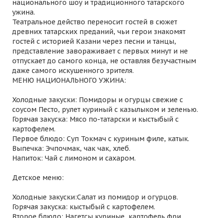
национального шоу и традиционного татарского
ужина.
Театральное действо переносит гостей в сюжет
древних татарских преданий, чьи герои знакомят
гостей с историей Казани через песни и танцы,
представление завораживает с первых минут и не
отпускает до самого конца, не оставляя безучастным
даже самого искушенного зрителя.
МЕНЮ НАЦИОНАЛЬНОГО УЖИНА:
Холодные закуски: Помидоры и огурцы свежие с
соусом Песто, рулет куриный с казылыком и зеленью.
Горячая закуска: Мясо по-татарски и кыстыбый с
картофелем.
Первое блюдо: Суп Токмач с куриным филе, катык.
Выпечка: Эчпочмак, чак чак, хлеб.
Напиток: Чай с лимоном и сахаром.
Детское меню:
Холодные закуски:Салат из помидор и огурцов.
Горячая закуска: кыстыбый с картофелем.
Второе блюдо: Нагетсы куриные, картофель фри.