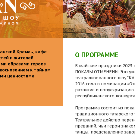
анский Кремль, кафе
О ПРОГРАММЕ
стей и жителей
ими образами героев
В майские праздники 2023 г
икосновением к тайнам
ПОКАЗЫ ОТМЕНЕНЫ. Это уже
ыми ценностями
театрализованного шоу "K
2016 года в номинации «От
развитие и популяризацию 
республиканского конкурса
Программа состоит из пока
традиционного татарского 
Театральное действо перен
преданий, чьи герои знаком
танцы, представление заво