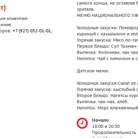
самого конца, не оставляя
т)
зрителя.
МЕНЮ НАЦИОНАЛЬНОГО УЖ
ым клиентам
ение.
Холодные закуски: Помидор
воров:
+7 (927) 032-01-01
,
куриный с казылыком и зел
Горячая закуска: Мясо по-т
Первое блюдо: Суп Токмач 
Выпечка: Эчпочмак, чак чак,
Напиток: Чай с лимоном и 
Детское меню:
Холодные закуски:Салат из
Горячая закуска: кыстыбый 
Второе блюдо: Нагетсы кур
Выпечка: чак-чак, хлеб.
Напиток: Морс клюквенный
Начало:
18:00 и 20:30
Продолжительность 