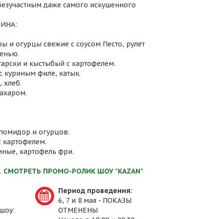
 безучастным даже самого искушенного
ИНА:
ы и огурцы свежие с соусом Песто, рулет
енью.
атарски и кыстыбый с картофелем.
с куриным филе, катык.
 хлеб.
сахаром.
 помидор и огурцов.
с картофелем.
иные, картофель фри.
.
СМОТРЕТЬ ПРОМО-РОЛИК ШОУ "KAZAN"
Период проведения:
6, 7 и 8 мая - ПОКАЗЫ
шоу:
ОТМЕНЕНЫ