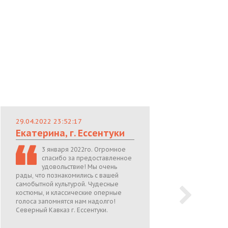
29.04.2022 23:52:17
29.
Екатерина, г. Ессентуки
Лю
3 января 2022го. Огромное
спасибо за предоставленное
удовольствие! Мы очень
рады, что познакомились с вашей
теп
самобытной культурой. Чудесные
поже
костюмы, и классические оперные
05.0
голоса запомнятся нам надолго!
Северный Кавказ г. Ессентуки.