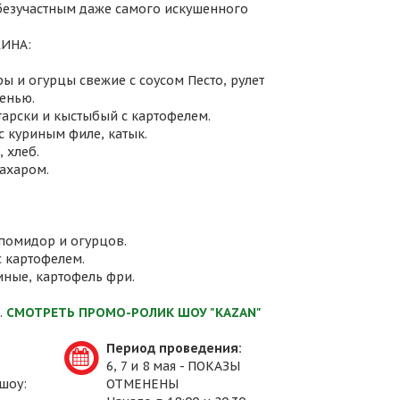
 безучастным даже самого искушенного
ИНА:
ы и огурцы свежие с соусом Песто, рулет
енью.
атарски и кыстыбый с картофелем.
с куриным филе, катык.
 хлеб.
сахаром.
 помидор и огурцов.
с картофелем.
иные, картофель фри.
.
СМОТРЕТЬ ПРОМО-РОЛИК ШОУ "KAZAN"
Период проведения:
6, 7 и 8 мая - ПОКАЗЫ
шоу:
ОТМЕНЕНЫ