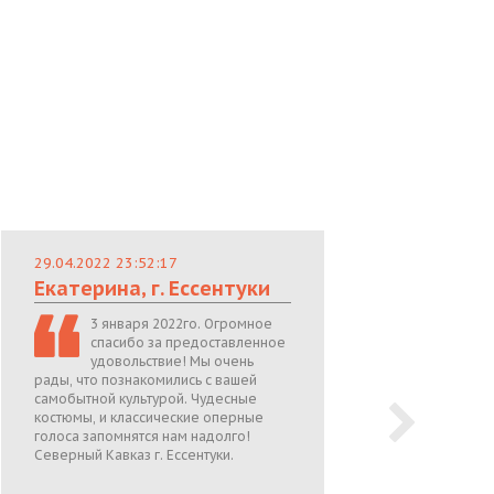
29.04.2022 23:52:17
29.
Екатерина, г. Ессентуки
Лю
3 января 2022го. Огромное
спасибо за предоставленное
удовольствие! Мы очень
рады, что познакомились с вашей
теп
самобытной культурой. Чудесные
поже
костюмы, и классические оперные
05.0
голоса запомнятся нам надолго!
Северный Кавказ г. Ессентуки.