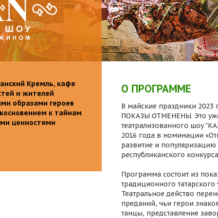
анский Кремль, кафе
О ПРОГРАММЕ
стей и жителей
ими образами героев
В майские праздники 2023 г
икосновением к тайнам
ПОКАЗЫ ОТМЕНЕНЫ. Это уже
ыми ценностями
театрализованного шоу "K
2016 года в номинации «От
развитие и популяризацию 
республиканского конкурса
Программа состоит из пока
традиционного татарского 
Театральное действо перен
преданий, чьи герои знаком
танцы, представление заво