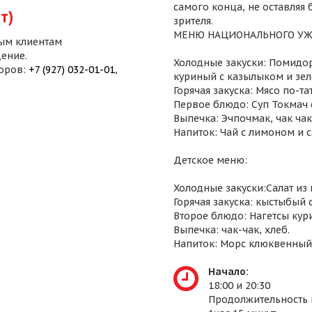
самого конца, не оставляя
т)
зрителя.
МЕНЮ НАЦИОНАЛЬНОГО УЖ
ым клиентам
ение.
Холодные закуски: Помидор
воров:
+7 (927) 032-01-01
,
куриный с казылыком и зел
Горячая закуска: Мясо по-т
Первое блюдо: Суп Токмач 
Выпечка: Эчпочмак, чак чак,
Напиток: Чай с лимоном и 
Детское меню:
Холодные закуски:Салат из
Горячая закуска: кыстыбый 
Второе блюдо: Нагетсы кур
Выпечка: чак-чак, хлеб.
Напиток: Морс клюквенный
Начало:
18:00 и 20:30
Продолжительность 