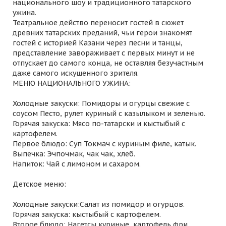
национального шоу и традиционного татарского
ужина.
Театральное действо переносит гостей в сюжет
древних татарских преданий, чьи герои знакомят
гостей с историей Казани через песни и танцы,
представление завораживает с первых минут и не
отпускает до самого конца, не оставляя безучастным
даже самого искушенного зрителя.
МЕНЮ НАЦИОНАЛЬНОГО УЖИНА:
Холодные закуски: Помидоры и огурцы свежие с
соусом Песто, рулет куриный с казылыком и зеленью.
Горячая закуска: Мясо по-татарски и кыстыбый с
картофелем.
Первое блюдо: Суп Токмач с куриным филе, катык.
Выпечка: Эчпочмак, чак чак, хлеб.
Напиток: Чай с лимоном и сахаром.
Детское меню:
Холодные закуски:Салат из помидор и огурцов.
Горячая закуска: кыстыбый с картофелем.
Второе блюдо: Нагетсы куриные, картофель фри.