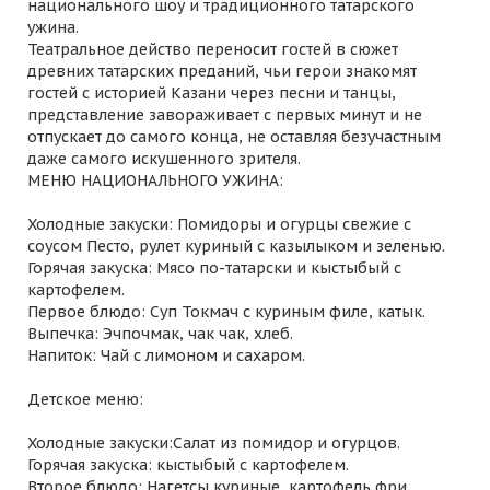
национального шоу и традиционного татарского
ужина.
Театральное действо переносит гостей в сюжет
древних татарских преданий, чьи герои знакомят
гостей с историей Казани через песни и танцы,
представление завораживает с первых минут и не
отпускает до самого конца, не оставляя безучастным
даже самого искушенного зрителя.
МЕНЮ НАЦИОНАЛЬНОГО УЖИНА:
Холодные закуски: Помидоры и огурцы свежие с
соусом Песто, рулет куриный с казылыком и зеленью.
Горячая закуска: Мясо по-татарски и кыстыбый с
картофелем.
Первое блюдо: Суп Токмач с куриным филе, катык.
Выпечка: Эчпочмак, чак чак, хлеб.
Напиток: Чай с лимоном и сахаром.
Детское меню:
Холодные закуски:Салат из помидор и огурцов.
Горячая закуска: кыстыбый с картофелем.
Второе блюдо: Нагетсы куриные, картофель фри.