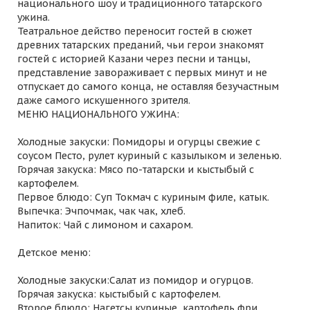
национального шоу и традиционного татарского
ужина.
Театральное действо переносит гостей в сюжет
древних татарских преданий, чьи герои знакомят
гостей с историей Казани через песни и танцы,
представление завораживает с первых минут и не
отпускает до самого конца, не оставляя безучастным
даже самого искушенного зрителя.
МЕНЮ НАЦИОНАЛЬНОГО УЖИНА:
Холодные закуски: Помидоры и огурцы свежие с
соусом Песто, рулет куриный с казылыком и зеленью.
Горячая закуска: Мясо по-татарски и кыстыбый с
картофелем.
Первое блюдо: Суп Токмач с куриным филе, катык.
Выпечка: Эчпочмак, чак чак, хлеб.
Напиток: Чай с лимоном и сахаром.
Детское меню:
Холодные закуски:Салат из помидор и огурцов.
Горячая закуска: кыстыбый с картофелем.
Второе блюдо: Нагетсы куриные, картофель фри.