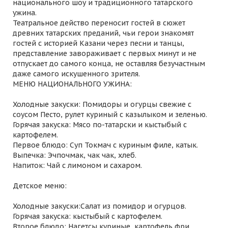
национального шоу и традиционного татарского
ужина.
Театральное действо переносит гостей в сюжет
древних татарских преданий, чьи герои знакомят
гостей с историей Казани через песни и танцы,
представление завораживает с первых минут и не
отпускает до самого конца, не оставляя безучастным
даже самого искушенного зрителя.
МЕНЮ НАЦИОНАЛЬНОГО УЖИНА:
Холодные закуски: Помидоры и огурцы свежие с
соусом Песто, рулет куриный с казылыком и зеленью.
Горячая закуска: Мясо по-татарски и кыстыбый с
картофелем.
Первое блюдо: Суп Токмач с куриным филе, катык.
Выпечка: Эчпочмак, чак чак, хлеб.
Напиток: Чай с лимоном и сахаром.
Детское меню:
Холодные закуски:Салат из помидор и огурцов.
Горячая закуска: кыстыбый с картофелем.
Второе блюдо: Нагетсы куриные, картофель фри.