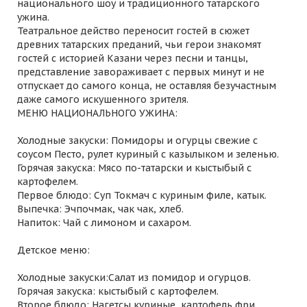
национального шоу и традиционного татарского
ужина.
Театральное действо переносит гостей в сюжет
древних татарских преданий, чьи герои знакомят
гостей с историей Казани через песни и танцы,
представление завораживает с первых минут и не
отпускает до самого конца, не оставляя безучастным
даже самого искушенного зрителя.
МЕНЮ НАЦИОНАЛЬНОГО УЖИНА:
Холодные закуски: Помидоры и огурцы свежие с
соусом Песто, рулет куриный с казылыком и зеленью.
Горячая закуска: Мясо по-татарски и кыстыбый с
картофелем.
Первое блюдо: Суп Токмач с куриным филе, катык.
Выпечка: Эчпочмак, чак чак, хлеб.
Напиток: Чай с лимоном и сахаром.
Детское меню:
Холодные закуски:Салат из помидор и огурцов.
Горячая закуска: кыстыбый с картофелем.
Второе блюдо: Нагетсы куриные, картофель фри.