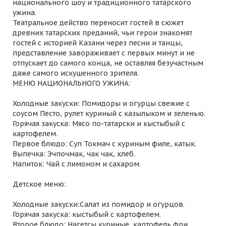
национального шоу и традиционного татарского
ужина.
Театральное действо переносит гостей в сюжет
древних татарских преданий, чьи герои знакомят
гостей с историей Казани через песни и танцы,
представление завораживает с первых минут и не
отпускает до самого конца, не оставляя безучастным
даже самого искушенного зрителя.
МЕНЮ НАЦИОНАЛЬНОГО УЖИНА:
Холодные закуски: Помидоры и огурцы свежие с
соусом Песто, рулет куриный с казылыком и зеленью.
Горячая закуска: Мясо по-татарски и кыстыбый с
картофелем.
Первое блюдо: Суп Токмач с куриным филе, катык.
Выпечка: Эчпочмак, чак чак, хлеб.
Напиток: Чай с лимоном и сахаром.
Детское меню:
Холодные закуски:Салат из помидор и огурцов.
Горячая закуска: кыстыбый с картофелем.
Второе блюдо: Нагетсы куриные, картофель фри.