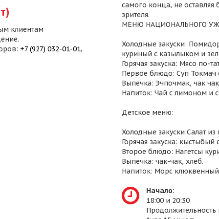
самого конца, не оставляя
т)
зрителя.
МЕНЮ НАЦИОНАЛЬНОГО УЖ
ым клиентам
ение.
Холодные закуски: Помидор
воров:
+7 (927) 032-01-01
,
куриный с казылыком и зел
Горячая закуска: Мясо по-т
Первое блюдо: Суп Токмач 
Выпечка: Эчпочмак, чак чак,
Напиток: Чай с лимоном и 
Детское меню:
Холодные закуски:Салат из
Горячая закуска: кыстыбый 
Второе блюдо: Нагетсы кур
Выпечка: чак-чак, хлеб.
Напиток: Морс клюквенный
Начало:
18:00 и 20:30
Продолжительность 