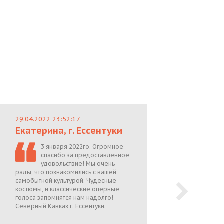
29.04.2022 23:52:17
29.
Екатерина, г. Ессентуки
Лю
3 января 2022го. Огромное
спасибо за предоставленное
удовольствие! Мы очень
рады, что познакомились с вашей
теп
самобытной культурой. Чудесные
поже
костюмы, и классические оперные
05.0
голоса запомнятся нам надолго!
Северный Кавказ г. Ессентуки.