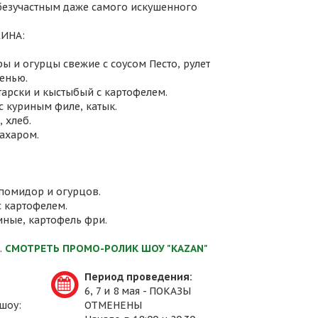
 безучастным даже самого искушенного
ИНА:
ы и огурцы свежие с соусом Песто, рулет
енью.
атарски и кыстыбый с картофелем.
с куриным филе, катык.
 хлеб.
сахаром.
 помидор и огурцов.
с картофелем.
иные, картофель фри.
.
СМОТРЕТЬ ПРОМО-РОЛИК ШОУ "KAZAN"
Период проведения:
6, 7 и 8 мая - ПОКАЗЫ
шоу:
ОТМЕНЕНЫ