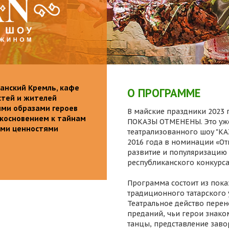
анский Кремль, кафе
О ПРОГРАММЕ
стей и жителей
ими образами героев
В майские праздники 2023 г
икосновением к тайнам
ПОКАЗЫ ОТМЕНЕНЫ. Это уже
ыми ценностями
театрализованного шоу "K
2016 года в номинации «От
развитие и популяризацию 
республиканского конкурса
Программа состоит из пока
традиционного татарского 
Театральное действо перен
преданий, чьи герои знаком
танцы, представление заво