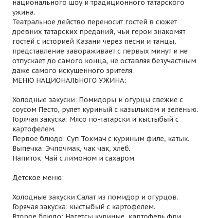
национального шоу и традиционного татарского
ужина.
Театральное действо переносит гостей в сюжет
древних татарских преданий, чьи герои знакомят
гостей с историей Казани через песни и танцы,
представление завораживает с первых минут и не
отпускает до самого конца, не оставляя безучастным
даже самого искушенного зрителя.
МЕНЮ НАЦИОНАЛЬНОГО УЖИНА:
Холодные закуски: Помидоры и огурцы свежие с
соусом Песто, рулет куриный с казылыком и зеленью.
Горячая закуска: Мясо по-татарски и кыстыбый с
картофелем.
Первое блюдо: Суп Токмач с куриным филе, катык.
Выпечка: Эчпочмак, чак чак, хлеб.
Напиток: Чай с лимоном и сахаром.
Детское меню:
Холодные закуски:Салат из помидор и огурцов.
Горячая закуска: кыстыбый с картофелем.
Второе блюдо: Нагетсы куриные, картофель фри.