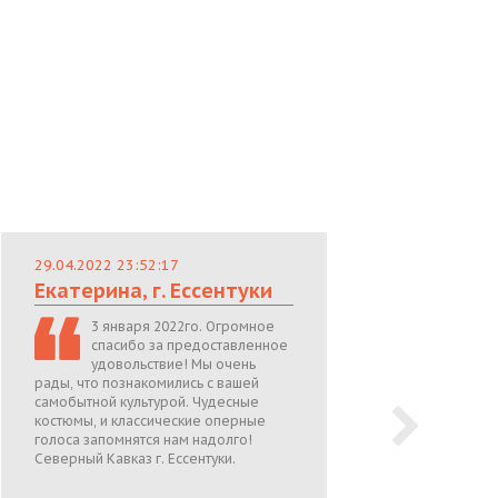
29.04.2022 23:52:17
29.
Екатерина, г. Ессентуки
Лю
3 января 2022го. Огромное
спасибо за предоставленное
удовольствие! Мы очень
рады, что познакомились с вашей
теп
самобытной культурой. Чудесные
поже
костюмы, и классические оперные
05.0
голоса запомнятся нам надолго!
Северный Кавказ г. Ессентуки.