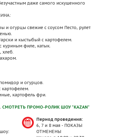
 безучастным даже самого искушенного
ИНА:
ы и огурцы свежие с соусом Песто, рулет
енью.
атарски и кыстыбый с картофелем.
с куриным филе, катык.
 хлеб.
сахаром.
 помидор и огурцов.
с картофелем.
иные, картофель фри.
.
СМОТРЕТЬ ПРОМО-РОЛИК ШОУ "KAZAN"
Период проведения:
6, 7 и 8 мая - ПОКАЗЫ
шоу:
ОТМЕНЕНЫ