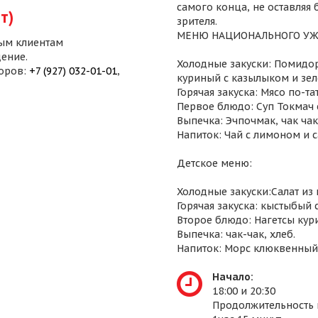
самого конца, не оставляя
т)
зрителя.
МЕНЮ НАЦИОНАЛЬНОГО УЖ
ым клиентам
ение.
Холодные закуски: Помидор
воров:
+7 (927) 032-01-01
,
куриный с казылыком и зел
Горячая закуска: Мясо по-т
Первое блюдо: Суп Токмач 
Выпечка: Эчпочмак, чак чак,
Напиток: Чай с лимоном и 
Детское меню:
Холодные закуски:Салат из
Горячая закуска: кыстыбый 
Второе блюдо: Нагетсы кур
Выпечка: чак-чак, хлеб.
Напиток: Морс клюквенный
Начало:
18:00 и 20:30
Продолжительность 