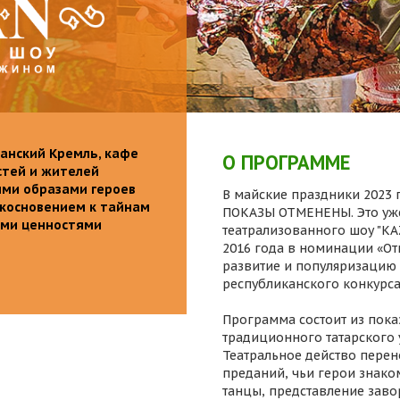
анский Кремль, кафе
О ПРОГРАММЕ
стей и жителей
ими образами героев
В майские праздники 2023 г
икосновением к тайнам
ПОКАЗЫ ОТМЕНЕНЫ. Это уже
ыми ценностями
театрализованного шоу "K
2016 года в номинации «От
развитие и популяризацию 
республиканского конкурса
Программа состоит из пока
традиционного татарского 
Театральное действо перен
преданий, чьи герои знаком
танцы, представление заво