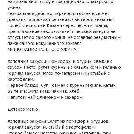
национального шоу и традиционного татарского
ужина.
Театральное действо переносит гостей в сюжет
древних татарских преданий, чьи герои знакомят
гостей с историей Казани через песни и танцы,
представление завораживает с первых минут и не
отпускает до самого конца, не оставляя безучастным
даже самого искушенного зрителя.
МЕНЮ НАЦИОНАЛЬНОГО УЖИНА:
Холодные закуски: Помидоры и огурцы свежие с
соусом Песто, рулет куриный с казылыком и зеленью.
Горячая закуска: Мясо по-татарски и кыстыбый с
картофелем.
Первое блюдо: Суп Токмач с куриным филе, катык.
Выпечка: Эчпочмак, чак чак, хлеб.
Напиток: Чай с лимоном и сахаром.
Детское меню:
Холодные закуски:Салат из помидор и огурцов.
Горячая закуска: кыстыбый с картофелем.
Второе блюдо: Нагетсы куриные, картофель фри.