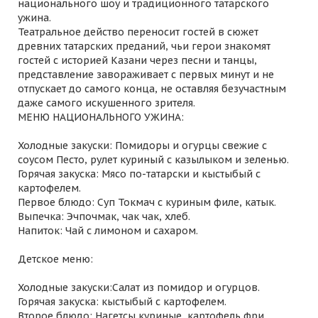
национального шоу и традиционного татарского
ужина.
Театральное действо переносит гостей в сюжет
древних татарских преданий, чьи герои знакомят
гостей с историей Казани через песни и танцы,
представление завораживает с первых минут и не
отпускает до самого конца, не оставляя безучастным
даже самого искушенного зрителя.
МЕНЮ НАЦИОНАЛЬНОГО УЖИНА:
Холодные закуски: Помидоры и огурцы свежие с
соусом Песто, рулет куриный с казылыком и зеленью.
Горячая закуска: Мясо по-татарски и кыстыбый с
картофелем.
Первое блюдо: Суп Токмач с куриным филе, катык.
Выпечка: Эчпочмак, чак чак, хлеб.
Напиток: Чай с лимоном и сахаром.
Детское меню:
Холодные закуски:Салат из помидор и огурцов.
Горячая закуска: кыстыбый с картофелем.
Второе блюдо: Нагетсы куриные, картофель фри.