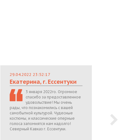
29.04.2022 23:52:17
29.
Екатерина, г. Ессентуки
Лю
3 января 2022го. Огромное
спасибо за предоставленное
удовольствие! Мы очень
рады, что познакомились с вашей
теп
самобытной культурой. Чудесные
поже
костюмы, и классические оперные
05.0
голоса запомнятся нам надолго!
Северный Кавказ г. Ессентуки.