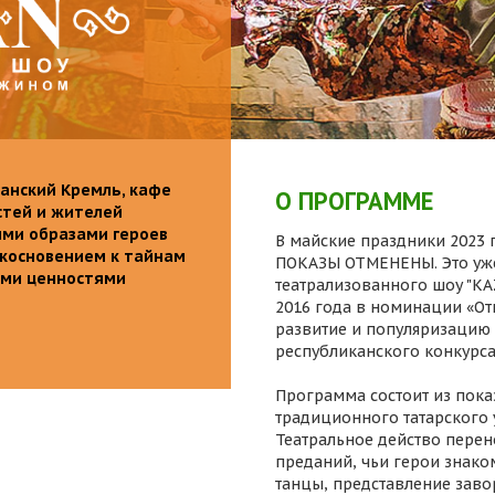
анский Кремль, кафе
О ПРОГРАММЕ
стей и жителей
ими образами героев
В майские праздники 2023 г
икосновением к тайнам
ПОКАЗЫ ОТМЕНЕНЫ. Это уже
ыми ценностями
театрализованного шоу "K
2016 года в номинации «От
развитие и популяризацию 
республиканского конкурса
Программа состоит из пока
традиционного татарского 
Театральное действо перен
преданий, чьи герои знаком
танцы, представление заво