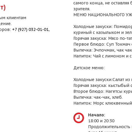
самого конца, не оставляя
т)
зрителя.
МЕНЮ НАЦИОНАЛЬНОГО УЖ
ым клиентам
ение.
Холодные закуски: Помидор
воров:
+7 (927) 032-01-01
,
куриный с казылыком и зел
Горячая закуска: Мясо по-т
Первое блюдо: Суп Токмач 
Выпечка: Эчпочмак, чак чак,
Напиток: Чай с лимоном и 
Детское меню:
Холодные закуски:Салат из
Горячая закуска: кыстыбый 
Второе блюдо: Нагетсы кур
Выпечка: чак-чак, хлеб.
Напиток: Морс клюквенный
Начало:
18:00 и 20:30
Продолжительность 