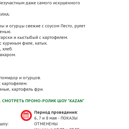
 безучастным даже самого искушенного
ИНА:
ы и огурцы свежие с соусом Песто, рулет
енью.
атарски и кыстыбый с картофелем.
с куриным филе, катык.
 хлеб.
сахаром.
 помидор и огурцов.
с картофелем.
иные, картофель фри.
.
СМОТРЕТЬ ПРОМО-РОЛИК ШОУ "KAZAN"
Период проведения:
6, 7 и 8 мая - ПОКАЗЫ
шоу:
ОТМЕНЕНЫ