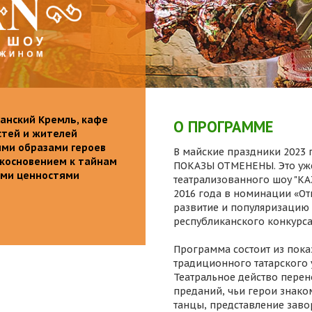
анский Кремль, кафе
О ПРОГРАММЕ
стей и жителей
ими образами героев
В майские праздники 2023 г
икосновением к тайнам
ПОКАЗЫ ОТМЕНЕНЫ. Это уже
ыми ценностями
театрализованного шоу "K
2016 года в номинации «От
развитие и популяризацию 
республиканского конкурса
Программа состоит из пока
традиционного татарского 
Театральное действо перен
преданий, чьи герои знаком
танцы, представление заво