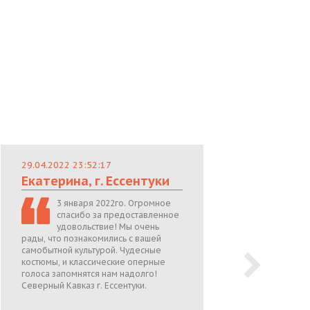
29.04.2022 23:52:17
29.
Екатерина, г. Ессентуки
Лю
3 января 2022го. Огромное
спасибо за предоставленное
удовольствие! Мы очень
рады, что познакомились с вашей
теп
самобытной культурой. Чудесные
поже
костюмы, и классические оперные
05.0
голоса запомнятся нам надолго!
Северный Кавказ г. Ессентуки.