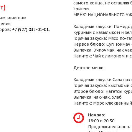
самого конца, не оставляя
т)
зрителя.
МЕНЮ НАЦИОНАЛЬНОГО УЖ
ым клиентам
ение.
Холодные закуски: Помидор
воров:
+7 (927) 032-01-01
,
куриный с казылыком и зел
Горячая закуска: Мясо по-т
Первое блюдо: Суп Токмач 
Выпечка: Эчпочмак, чак чак,
Напиток: Чай с лимоном и 
Детское меню:
Холодные закуски:Салат из
Горячая закуска: кыстыбый 
Второе блюдо: Нагетсы кур
Выпечка: чак-чак, хлеб.
Напиток: Морс клюквенный
Начало:
18:00 и 20:30
Продолжительность 