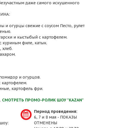
 безучастным даже самого искушенного
ИНА:
ы и огурцы свежие с соусом Песто, рулет
енью.
атарски и кыстыбый с картофелем.
с куриным филе, катык.
 хлеб.
сахаром.
 помидор и огурцов.
с картофелем.
иные, картофель фри.
.
СМОТРЕТЬ ПРОМО-РОЛИК ШОУ "KAZAN"
Период проведения:
6, 7 и 8 мая - ПОКАЗЫ
шоу:
ОТМЕНЕНЫ