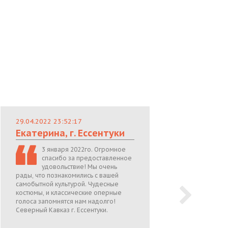
29.04.2022 23:52:17
29.
Екатерина, г. Ессентуки
Лю
3 января 2022го. Огромное
спасибо за предоставленное
удовольствие! Мы очень
рады, что познакомились с вашей
теп
самобытной культурой. Чудесные
поже
костюмы, и классические оперные
05.0
голоса запомнятся нам надолго!
Северный Кавказ г. Ессентуки.