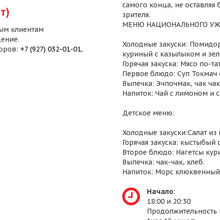
самого конца, не оставляя
т)
зрителя.
МЕНЮ НАЦИОНАЛЬНОГО УЖ
ым клиентам
ение.
Холодные закуски: Помидор
воров:
+7 (927) 032-01-01
,
куриный с казылыком и зел
Горячая закуска: Мясо по-т
Первое блюдо: Суп Токмач 
Выпечка: Эчпочмак, чак чак,
Напиток: Чай с лимоном и 
Детское меню:
Холодные закуски:Салат из
Горячая закуска: кыстыбый 
Второе блюдо: Нагетсы кур
Выпечка: чак-чак, хлеб.
Напиток: Морс клюквенный
Начало:
18:00 и 20:30
Продолжительность 