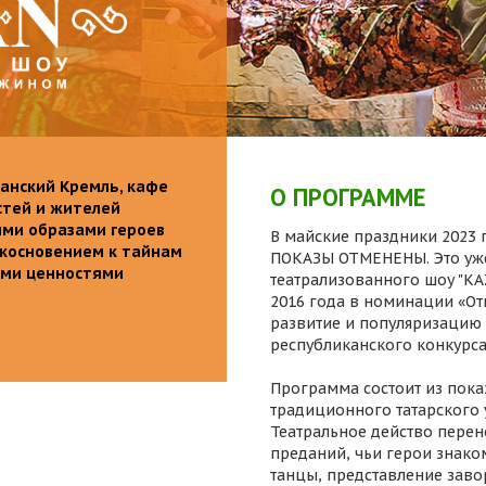
анский Кремль, кафе
О ПРОГРАММЕ
стей и жителей
ими образами героев
В майские праздники 2023 г
икосновением к тайнам
ПОКАЗЫ ОТМЕНЕНЫ. Это уже
ыми ценностями
театрализованного шоу "K
2016 года в номинации «От
развитие и популяризацию 
республиканского конкурса
Программа состоит из пока
традиционного татарского 
Театральное действо перен
преданий, чьи герои знаком
танцы, представление заво