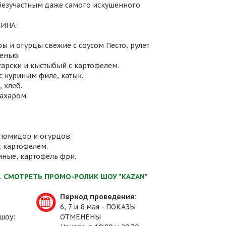
 безучастным даже самого искушенного
ИНА:
ы и огурцы свежие с соусом Песто, рулет
енью.
атарски и кыстыбый с картофелем.
с куриным филе, катык.
 хлеб.
сахаром.
 помидор и огурцов.
с картофелем.
иные, картофель фри.
.
СМОТРЕТЬ ПРОМО-РОЛИК ШОУ "KAZAN"
Период проведения:
6, 7 и 8 мая - ПОКАЗЫ
шоу:
ОТМЕНЕНЫ