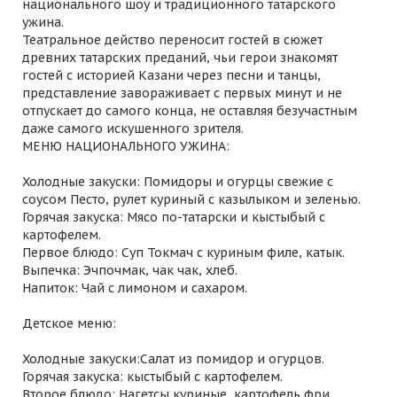
национального шоу и традиционного татарского
ужина.
Театральное действо переносит гостей в сюжет
древних татарских преданий, чьи герои знакомят
гостей с историей Казани через песни и танцы,
представление завораживает с первых минут и не
отпускает до самого конца, не оставляя безучастным
даже самого искушенного зрителя.
МЕНЮ НАЦИОНАЛЬНОГО УЖИНА:
Холодные закуски: Помидоры и огурцы свежие с
соусом Песто, рулет куриный с казылыком и зеленью.
Горячая закуска: Мясо по-татарски и кыстыбый с
картофелем.
Первое блюдо: Суп Токмач с куриным филе, катык.
Выпечка: Эчпочмак, чак чак, хлеб.
Напиток: Чай с лимоном и сахаром.
Детское меню:
Холодные закуски:Салат из помидор и огурцов.
Горячая закуска: кыстыбый с картофелем.
Второе блюдо: Нагетсы куриные, картофель фри.