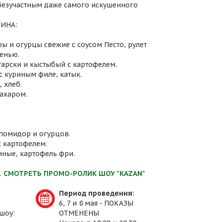
 безучастным даже самого искушенного
ИНА:
ы и огурцы свежие с соусом Песто, рулет
енью.
атарски и кыстыбый с картофелем.
с куриным филе, катык.
 хлеб.
сахаром.
 помидор и огурцов.
с картофелем.
иные, картофель фри.
.
СМОТРЕТЬ ПРОМО-РОЛИК ШОУ "KAZAN"
Период проведения:
6, 7 и 8 мая - ПОКАЗЫ
шоу:
ОТМЕНЕНЫ