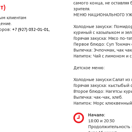
самого конца, не оставляя
т)
зрителя.
МЕНЮ НАЦИОНАЛЬНОГО УЖ
ым клиентам
ение.
Холодные закуски: Помидор
воров:
+7 (927) 032-01-01
,
куриный с казылыком и зел
Горячая закуска: Мясо по-т
Первое блюдо: Суп Токмач 
Выпечка: Эчпочмак, чак чак,
Напиток: Чай с лимоном и 
Детское меню:
Холодные закуски:Салат из
Горячая закуска: кыстыбый 
Второе блюдо: Нагетсы кур
Выпечка: чак-чак, хлеб.
Напиток: Морс клюквенный
Начало:
18:00 и 20:30
Продолжительность 