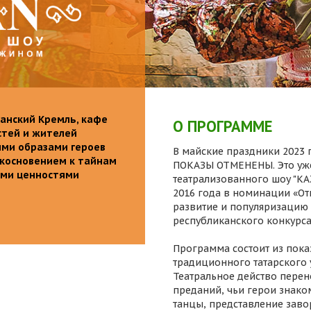
анский Кремль, кафе
О ПРОГРАММЕ
стей и жителей
ими образами героев
В майские праздники 2023 г
икосновением к тайнам
ПОКАЗЫ ОТМЕНЕНЫ. Это уже
ыми ценностями
театрализованного шоу "K
2016 года в номинации «От
развитие и популяризацию 
республиканского конкурса
Программа состоит из пока
традиционного татарского 
Театральное действо перен
преданий, чьи герои знаком
танцы, представление заво