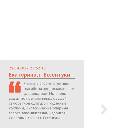
29.04.2022 23:52:17
29.
Екатерина, г. Ессентуки
Лю
3 января 2022го. Огромное
спасибо за предоставленное
удовольствие! Мы очень
рады, что познакомились с вашей
теп
самобытной культурой. Чудесные
поже
костюмы, и классические оперные
05.0
голоса запомнятся нам надолго!
Северный Кавказ г. Ессентуки.