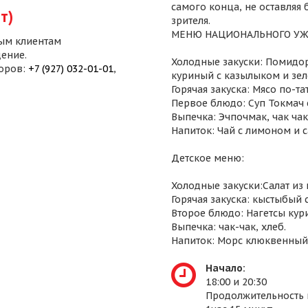
самого конца, не оставляя
т)
зрителя.
МЕНЮ НАЦИОНАЛЬНОГО УЖ
ым клиентам
ение.
Холодные закуски: Помидор
воров:
+7 (927) 032-01-01
,
куриный с казылыком и зел
Горячая закуска: Мясо по-т
Первое блюдо: Суп Токмач 
Выпечка: Эчпочмак, чак чак,
Напиток: Чай с лимоном и 
Детское меню:
Холодные закуски:Салат из
Горячая закуска: кыстыбый 
Второе блюдо: Нагетсы кур
Выпечка: чак-чак, хлеб.
Напиток: Морс клюквенный
Начало:
18:00 и 20:30
Продолжительность 