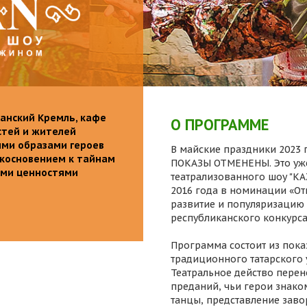
анский Кремль, кафе
О ПРОГРАММЕ
стей и жителей
ими образами героев
В майские праздники 2023 г
икосновением к тайнам
ПОКАЗЫ ОТМЕНЕНЫ. Это уже
ыми ценностями
театрализованного шоу "K
2016 года в номинации «От
развитие и популяризацию 
республиканского конкурса
Программа состоит из пока
традиционного татарского 
Театральное действо перен
преданий, чьи герои знаком
танцы, представление заво