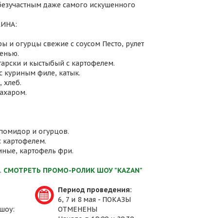
 безучастным даже самого искушенного
ИНА:
ы и огурцы свежие с соусом Песто, рулет
енью.
атарски и кыстыбый с картофелем.
с куриным филе, катык.
 хлеб.
сахаром.
 помидор и огурцов.
с картофелем.
иные, картофель фри.
.
СМОТРЕТЬ ПРОМО-РОЛИК ШОУ "KAZAN"
Период проведения:
6, 7 и 8 мая - ПОКАЗЫ
шоу:
ОТМЕНЕНЫ