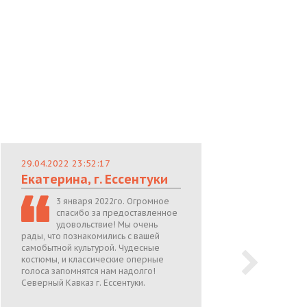
29.04.2022 23:52:17
29.
Екатерина, г. Ессентуки
Лю
3 января 2022го. Огромное
спасибо за предоставленное
удовольствие! Мы очень
рады, что познакомились с вашей
теп
самобытной культурой. Чудесные
поже
костюмы, и классические оперные
05.0
голоса запомнятся нам надолго!
Северный Кавказ г. Ессентуки.