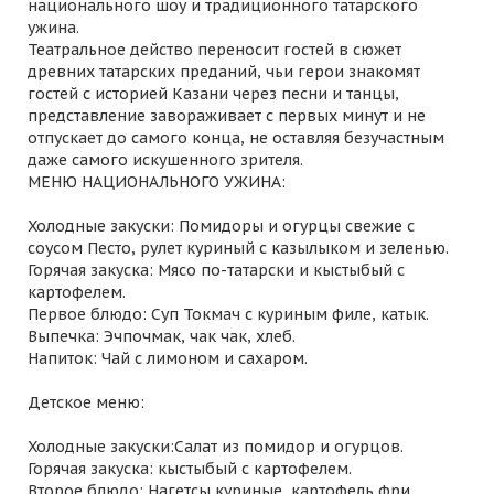
национального шоу и традиционного татарского
ужина.
Театральное действо переносит гостей в сюжет
древних татарских преданий, чьи герои знакомят
гостей с историей Казани через песни и танцы,
представление завораживает с первых минут и не
отпускает до самого конца, не оставляя безучастным
даже самого искушенного зрителя.
МЕНЮ НАЦИОНАЛЬНОГО УЖИНА:
Холодные закуски: Помидоры и огурцы свежие с
соусом Песто, рулет куриный с казылыком и зеленью.
Горячая закуска: Мясо по-татарски и кыстыбый с
картофелем.
Первое блюдо: Суп Токмач с куриным филе, катык.
Выпечка: Эчпочмак, чак чак, хлеб.
Напиток: Чай с лимоном и сахаром.
Детское меню:
Холодные закуски:Салат из помидор и огурцов.
Горячая закуска: кыстыбый с картофелем.
Второе блюдо: Нагетсы куриные, картофель фри.