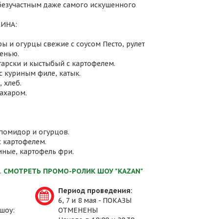
 безучастным даже самого искушенного
ИНА:
ы и огурцы свежие с соусом Песто, рулет
енью.
атарски и кыстыбый с картофелем.
с куриным филе, катык.
 хлеб.
сахаром.
 помидор и огурцов.
с картофелем.
иные, картофель фри.
.
СМОТРЕТЬ ПРОМО-РОЛИК ШОУ "KAZAN"
Период проведения:
6, 7 и 8 мая - ПОКАЗЫ
шоу:
ОТМЕНЕНЫ