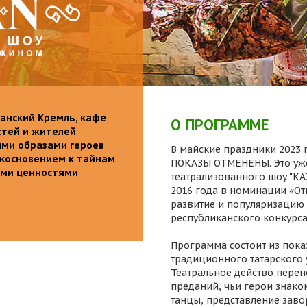
анский Кремль, кафе
О ПРОГРАММЕ
стей и жителей
ими образами героев
В майские праздники 2023 г
икосновением к тайнам
ПОКАЗЫ ОТМЕНЕНЫ. Это уже
ыми ценностями
театрализованного шоу "K
2016 года в номинации «От
развитие и популяризацию 
республиканского конкурса
Программа состоит из пока
традиционного татарского 
Театральное действо перен
преданий, чьи герои знаком
танцы, представление заво