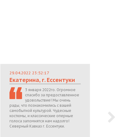
29.04.2022 23:52:17
29.
Екатерина, г. Ессентуки
Лю
3 января 2022го. Огромное
спасибо за предоставленное
удовольствие! Мы очень
рады, что познакомились с вашей
теп
самобытной культурой. Чудесные
поже
костюмы, и классические оперные
05.0
голоса запомнятся нам надолго!
Северный Кавказ г. Ессентуки.