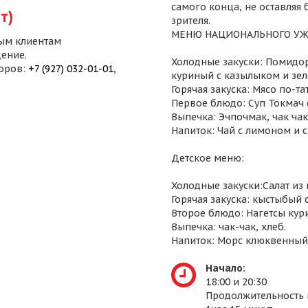
самого конца, не оставляя
т)
зрителя.
МЕНЮ НАЦИОНАЛЬНОГО УЖ
ым клиентам
ение.
Холодные закуски: Помидор
воров:
+7 (927) 032-01-01
,
куриный с казылыком и зел
Горячая закуска: Мясо по-т
Первое блюдо: Суп Токмач 
Выпечка: Эчпочмак, чак чак,
Напиток: Чай с лимоном и 
Детское меню:
Холодные закуски:Салат из
Горячая закуска: кыстыбый 
Второе блюдо: Нагетсы кур
Выпечка: чак-чак, хлеб.
Напиток: Морс клюквенный
Начало:
18:00 и 20:30
Продолжительность 